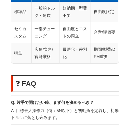
一般的トル
短納期・型費
標準品
自由度限定
ク・角度
不要
セミカ
一部チュー
自由度とコス
合意/評価要
スタム
ニング
トの両立
広角/負角/
最適化・差別
期間/型費/D
特注
官能厳格
化
FM重要
❓ FAQ
Q. 片手で開けたい時、まず何を決めるべき？
A. 目標最大操作力（例：5N以下）と初動角を定義し、初動
トルクに落とし込みます。