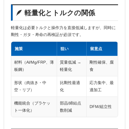
🪶 軽量化とトルクの関係
軽量化は必要トルクと操作力を直接低減しますが、同時に
剛性・ガタ・寿命の再検証が必須です。
施策
狙い
留意点
材料（Al/Mg/FRP、薄
質量低減 →
剛性確保、腐
板鋼）
軽量化
食
形状（肉抜き・中
比剛性最適
応力集中、最
空・リブ）
化
適加工
機能統合（ブラケッ
部品/締結点
DFM/組立性
ト一体化）
数削減