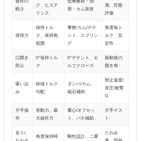
操作の
低摩擦材・潤
ク、ヒステ
測、官能
軽さ
滑・カム形状
リシス
評価
保持トル
摩擦/カム/デテ
角度毎ト
保持力
ク、保持角
ント、スプリン
ルク、安
範囲
グ
定性
口開き
0°保持トル
0°デテント、セ
振動後の
防止
ク
ルフクローズ
開き角
閉止速度/
吸い込
終端トルク
ダンパ/カム、
音圧/衝撃
み
勾配
磁石補助
G
片手操
初動力、最
重心/オフセッ
片手テス
作
大操作力
ト、バネ補助
ト
反り/
たわみ
角度保持時
剛性設計、二重
たわみ
量、固有