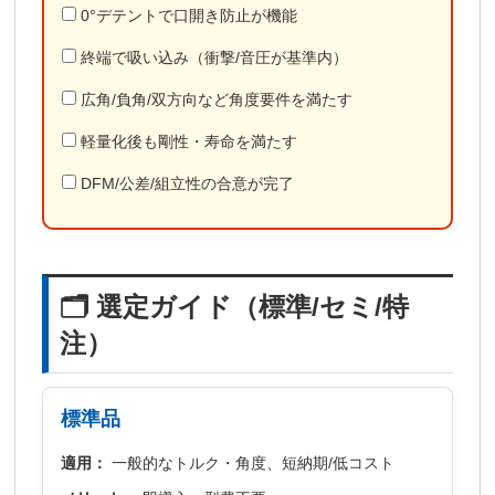
0°デテントで口開き防止が機能
終端で吸い込み（衝撃/音圧が基準内）
広角/負角/双方向など角度要件を満たす
軽量化後も剛性・寿命を満たす
DFM/公差/組立性の合意が完了
🗂️ 選定ガイド（標準/セミ/特
注）
標準品
適用：
一般的なトルク・角度、短納期/低コスト