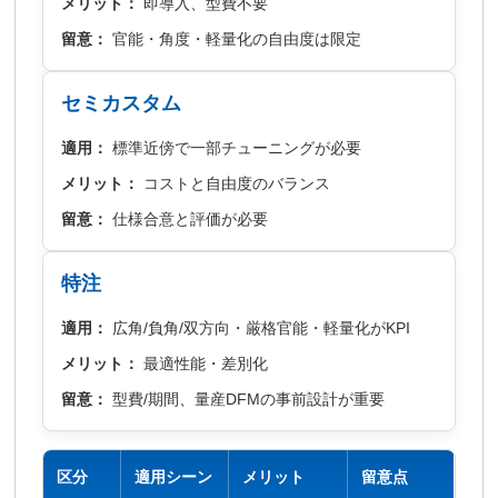
メリット：
即導入、型費不要
留意：
官能・角度・軽量化の自由度は限定
セミカスタム
適用：
標準近傍で一部チューニングが必要
メリット：
コストと自由度のバランス
留意：
仕様合意と評価が必要
特注
適用：
広角/負角/双方向・厳格官能・軽量化がKPI
メリット：
最適性能・差別化
留意：
型費/期間、量産DFMの事前設計が重要
区分
適用シーン
メリット
留意点