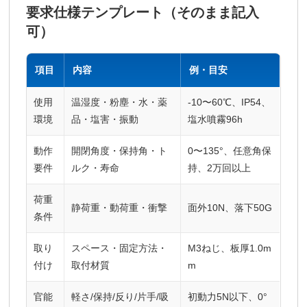
要求仕様テンプレート（そのまま記入
可）
項目
内容
例・目安
使用
温湿度・粉塵・水・薬
-10〜60℃、IP54、
環境
品・塩害・振動
塩水噴霧96h
動作
開閉角度・保持角・ト
0〜135°、任意角保
要件
ルク・寿命
持、2万回以上
荷重
静荷重・動荷重・衝撃
面外10N、落下50G
条件
取り
スペース・固定方法・
M3ねじ、板厚1.0m
付け
取付材質
m
官能
軽さ/保持/反り/片手/吸
初動力5N以下、0°