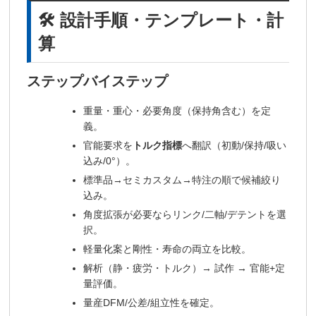
🛠️ 設計手順・テンプレート・計
算
ステップバイステップ
重量・重心・必要角度（保持角含む）を定
義。
官能要求を
トルク指標
へ翻訳（初動/保持/吸い
込み/0°）。
標準品→セミカスタム→特注の順で候補絞り
込み。
角度拡張が必要ならリンク/二軸/デテントを選
択。
軽量化案と剛性・寿命の両立を比較。
解析（静・疲労・トルク）→ 試作 → 官能+定
量評価。
量産DFM/公差/組立性を確定。