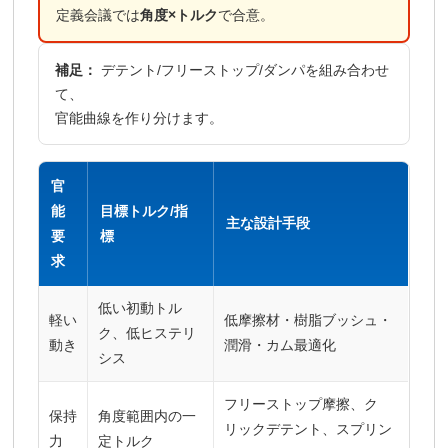
定義会議では
角度×トルク
で合意。
補足：
デテント/フリーストップ/ダンパを組み合わせ
て、
官能曲線を作り分けます。
官
能
目標トルク/指
主な設計手段
要
標
求
低い初動トル
軽い
低摩擦材・樹脂ブッシュ・
ク、低ヒステリ
動き
潤滑・カム最適化
シス
フリーストップ摩擦、ク
保持
角度範囲内の一
リックデテント、スプリン
力
定トルク