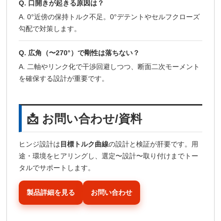
Q. 口開きが起きる原因は？
A. 0°近傍の保持トルク不足。0°デテントやセルフクローズ
勾配で対策します。
Q. 広角（〜270°）で剛性は落ちない？
A. 二軸やリンク化で干渉回避しつつ、断面二次モーメント
を確保する設計が重要です。
📩 お問い合わせ/資料
ヒンジ設計は
目標トルク曲線
の設計と検証が肝要です。用
途・環境をヒアリングし、選定〜設計〜取り付けまでトー
タルでサポートします。
製品詳細を見る
お問い合わせ