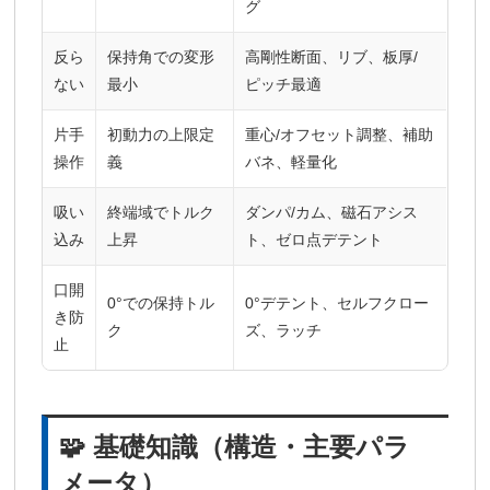
グ
反ら
保持角での変形
高剛性断面、リブ、板厚/
ない
最小
ピッチ最適
片手
初動力の上限定
重心/オフセット調整、補助
操作
義
バネ、軽量化
吸い
終端域でトルク
ダンパ/カム、磁石アシス
込み
上昇
ト、ゼロ点デテント
口開
0°での保持トル
0°デテント、セルフクロー
き防
ク
ズ、ラッチ
止
🧩 基礎知識（構造・主要パラ
メータ）