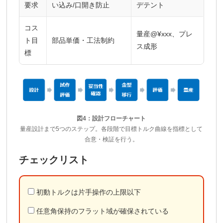
要求
い込み/口開き防止
デテント
コス
量産@¥xxx、プレ
ト目
部品単価・工法制約
ス成形
標
図4：設計フローチャート
量産設計まで5つのステップ。各段階で目標トルク曲線を指標として
合意・検証を行う。
チェックリスト
初動トルクは片手操作の上限以下
任意角保持のフラット域が確保されている