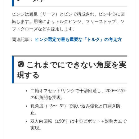
ヒンジは翼板（リーフ）とピンで構成され、ピン中心に回
転します。用途によりトルクヒンジ、フリーストップ、ソ
フトクローズなどを採用します。
関連記事：
ヒンジ選定で最も重要な「トルク」の考え方
🧭 これまでにできない角度を実
現する
二軸オフセット/リンクで干渉回避し、200〜270°
の広角開を実現。
負角度（−3〜−5°）で吸い込み強化と口開き防
止。
双方向回転（±90°）は中心ピボット＋対称カムで
実現。